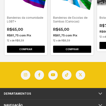
Bandeiras da comunidade
Bandeiras de Escolas de
Bola
LGBT+
Sambas (Cariocas)
R$
R$65,00
R$65,00
R$6
R$61,75
com
Pix
R$61,75
com
Pix
12
x
12
x
de
R$6,59
12
x
de
R$6,59
COMPRAR
COMPRAR
DEPARTAMENTOS
NAVEGAÇÃO