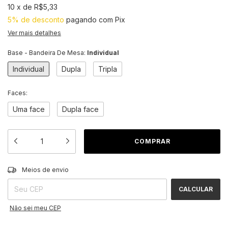
10
x
de
R$5,33
5% de desconto
pagando com Pix
Ver mais detalhes
Base - Bandeira De Mesa:
Individual
Individual
Dupla
Tripla
Faces:
Uma face
Dupla face
ALTERAR CEP
Entregas para o CEP:
Meios de envio
CALCULAR
Não sei meu CEP