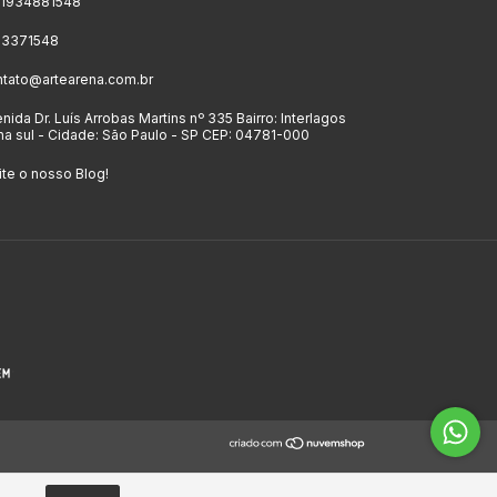
11934881548
 23371548
ntato@artearena.com.br
nida Dr. Luís Arrobas Martins nº 335 Bairro: Interlagos
a sul - Cidade: São Paulo - SP CEP: 04781-000
ite o nosso Blog!