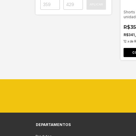
APLICAR
Shorts
unidad
R$35
R$341
12
x
de
C
DEPARTAMENTOS