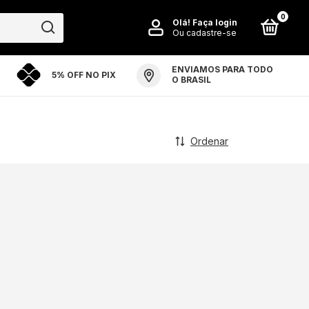
0
Olá!
Faça login
Ou cadastre-se
ENVIAMOS PARA TODO
5% OFF NO PIX
PO ARTE ARENA
PERGUNTAS FREQUENTES
O BRASIL
Ordenar