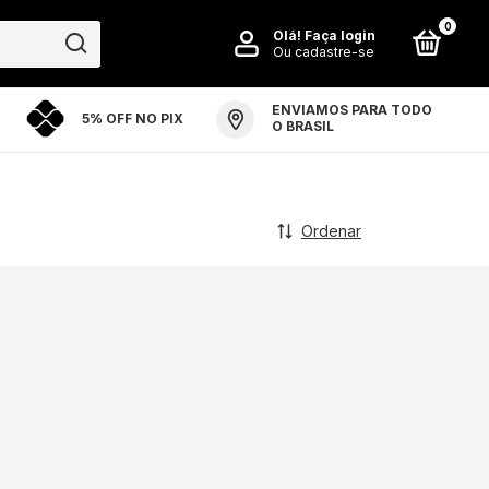
0
Olá!
Faça login
Ou cadastre-se
ENVIAMOS PARA TODO
5% OFF NO PIX
PO ARTE ARENA
PERGUNTAS FREQUENTES
O BRASIL
Ordenar