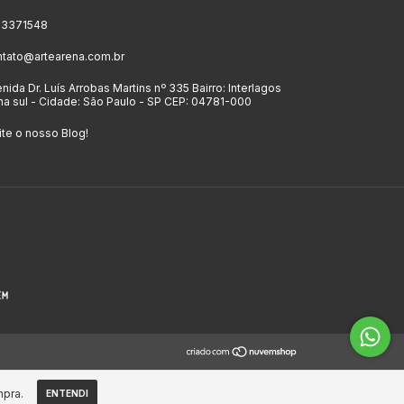
 23371548
ntato@artearena.com.br
nida Dr. Luís Arrobas Martins nº 335 Bairro: Interlagos
a sul - Cidade: São Paulo - SP CEP: 04781-000
ite o nosso Blog!
mpra.
ENTENDI