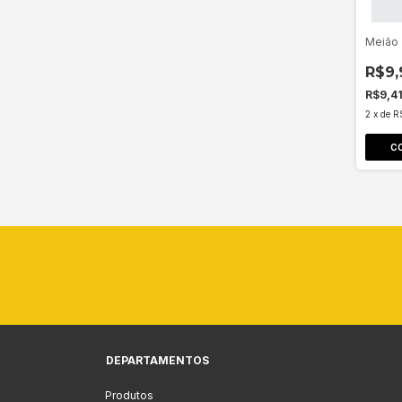
Meião
R$9,
R$9,4
2
x
de
R
DEPARTAMENTOS
Produtos