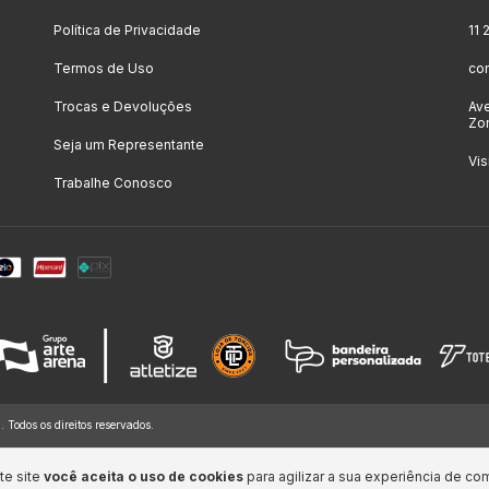
Política de Privacidade
11
Termos de Uso
co
Trocas e Devoluções
Ave
Zon
Seja um Representante
Vis
Trabalhe Conosco
dos os direitos reservados.
te site
você aceita o uso de cookies
para agilizar a sua experiência de co