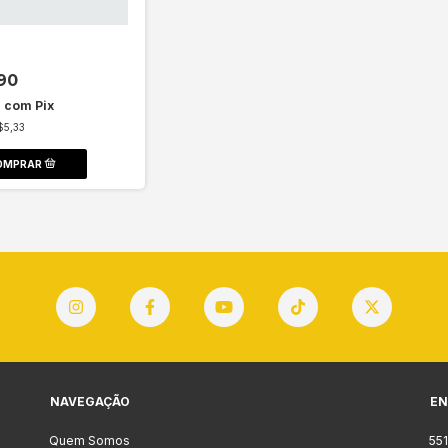
90
1
com
Pix
$5,33
NAVEGAÇÃO
EN
Quem Somos
55