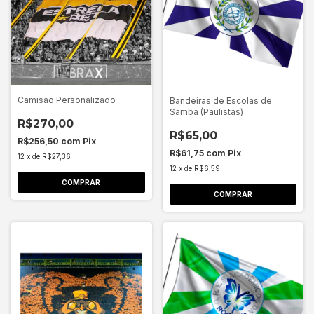
Camisão Personalizado
Bandeiras de Escolas de
Samba (Paulistas)
R$270,00
R$65,00
R$256,50
com
Pix
R$61,75
com
Pix
12
x
de
R$27,36
12
x
de
R$6,59
COMPRAR
COMPRAR