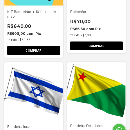
KIT Bandeirão + 10 faixas de
Bolachão
mão
R$70,00
R$640,00
R$66,50
com
Pix
R$608,00
com
Pix
12
x
de
R$7,09
12
x
de
R$64,86
COMPRAR
COMPRAR
Bandeira Estaduais
Bandeira Israel