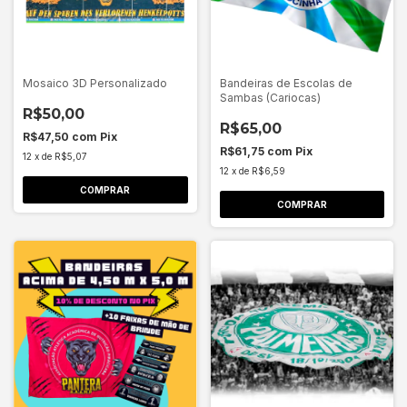
Mosaico 3D Personalizado
Bandeiras de Escolas de
Sambas (Cariocas)
R$50,00
R$65,00
R$47,50
com
Pix
R$61,75
com
Pix
12
x
de
R$5,07
12
x
de
R$6,59
COMPRAR
COMPRAR