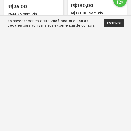
R$180,00
R$35,00
R$171,00
com
Pix
R$33,25
com
Pix
12
x
de
R$18,24
8
x
de
R$5,09
Ao navegar por este site
você aceita o uso de
ENTENDI
cookies
para agilizar a sua experiência de compra.
COMPRAR
COMPRAR
Bandeira Estados Unidos
Bandeira Campanha Política
1,00m x 1,40m + Haste de PVC
R$35,00
(20 unidades)
R$660,00
R$33,25
com
Pix
R$627,00
com
Pix