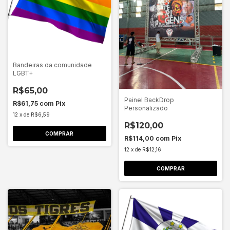
Bandeiras da comunidade
LGBT+
R$65,00
Painel BackDrop
R$61,75
com
Pix
Personalizado
12
x
de
R$6,59
R$120,00
COMPRAR
R$114,00
com
Pix
12
x
de
R$12,16
COMPRAR