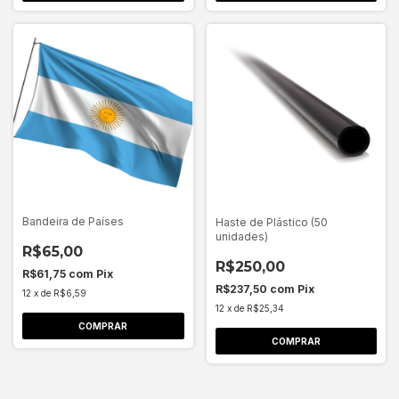
Bandeira de Países
Haste de Plástico (50
unidades)
R$65,00
R$250,00
R$61,75
com
Pix
R$237,50
com
Pix
12
x
de
R$6,59
12
x
de
R$25,34
COMPRAR