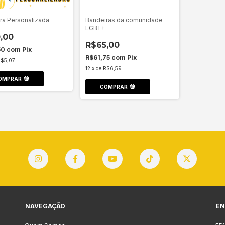
ra Personalizada
Bandeiras da comunidade
LGBT+
,00
R$65,00
50
com
Pix
R$61,75
com
Pix
$5,07
12
x
de
R$6,59
OMPRAR
COMPRAR
NAVEGAÇÃO
EN