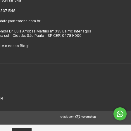
11934881548
 23371548
ntato@artearena.com.br
nida Dr. Luís Arrobas Martins nº 335 Bairro: Interlagos
a sul - Cidade: São Paulo - SP CEP: 04781-000
ite o nosso Blog!