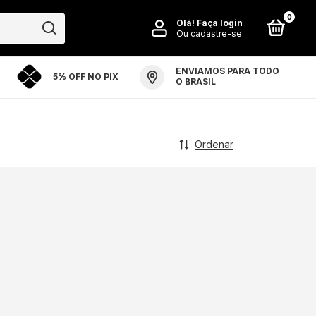
0
Olá!
Faça login
Ou cadastre-se
ENVIAMOS PARA TODO
5% OFF NO PIX
PO ARTE ARENA
PERGUNTAS FREQUENTES
O BRASIL
Ordenar