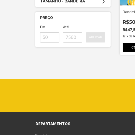
TAMANHO - BANDEIRA
Bandei
PREÇO
R$50
De
Até
R$47,
12
x
de
R
APLICAR
C
DEPARTAMENTOS