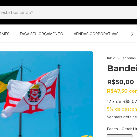
ORMES
FAÇA SEU ORÇAMENTO
VENDAS CORPORATIVAS
GRU
Início
>
Bandeiras
Bandei
R$50,00
R$47,50
co
12
x
de
R$5,0
5% de descon
Ver mais detalh
Faces - Geral:
U