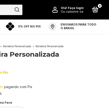
0
Olá!
Faça login
Ou cadastre-se
ENVIAMOS PARA TODO
5% OFF NO PIX
PO ARTE ARENA
PERGUNTAS FREQUENTES
O BRASIL
>
Bandeira Personalizada
>
Bandeira Personalizada
ra Personalizada
m
Pix
7
to
pagando com Pix
es
ma Face