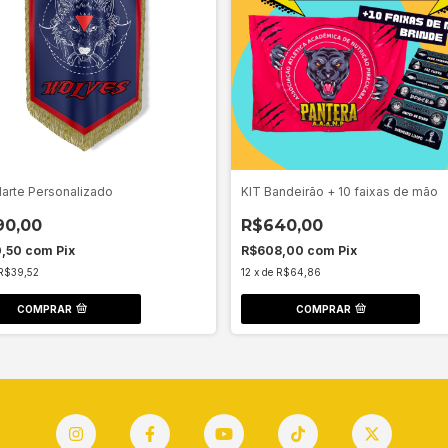
KIT Bandeirão + 10 faixas de mão
arte Personalizado
R$640,00
90,00
R$608,00
com
Pix
0,50
com
Pix
12
x
de
R$64,86
R$39,52
COMPRAR
COMPRAR