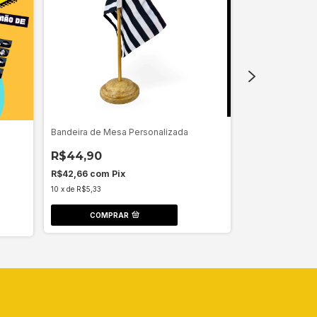
Bandeira de Mesa Personalizada
Camisão Person
R$44,90
R$270,00
R$42,66
com
Pix
R$256,50
com
10
x
de
R$5,33
12
x
de
R$27,36
COMPRAR
COMPR