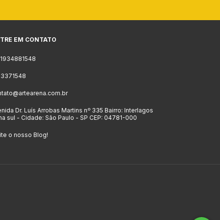
TRE EM CONTATO
11934881548
 23371548
ntato@artearena.com.br
nida Dr. Luís Arrobas Martins nº 335 Bairro: Interlagos
a sul - Cidade: São Paulo - SP CEP: 04781-000
ite o nosso Blog!