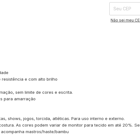
Não sei meu C
idade
 resistência e com alto brilho
mação, sem limite de cores e escrita.
ais para amarração
s, shows, jogos, torcida, atléticas. Para uso interno e externo.
 costura. As cores podem variar de monitor para tecido em até 20%. S
ão acompanha mastros/haste/bambu