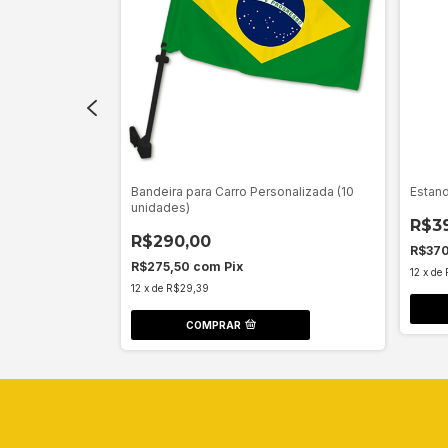
idades)
Bandeira para Carro Personalizada (10
Estand
unidades)
R$3
R$290,00
R$37
R$275,50
com
Pix
12
x
de
12
x
de
R$29,39
COMPRAR