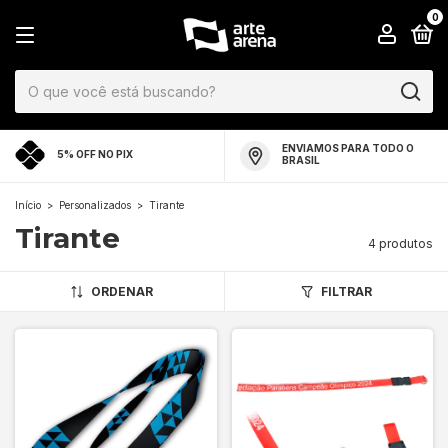
0
ENVIAMOS PARA TODO O
5% OFF NO PIX
BRASIL
Início
>
Personalizados
>
Tirante
Tirante
4 produtos
ORDENAR
FILTRAR