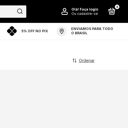
0
Olá!
Faça login
Ou cadastre-se
ENVIAMOS PARA TODO
5% OFF NO PIX
PO ARTE ARENA
PERGUNTAS FREQUENTES
O BRASIL
Ordenar