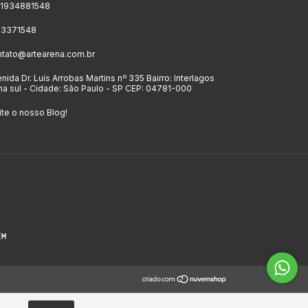
11934881548
 23371548
ntato@artearena.com.br
nida Dr. Luís Arrobas Martins nº 335 Bairro: Interlagos
a sul - Cidade: São Paulo - SP CEP: 04781-000
ite o nosso Blog!