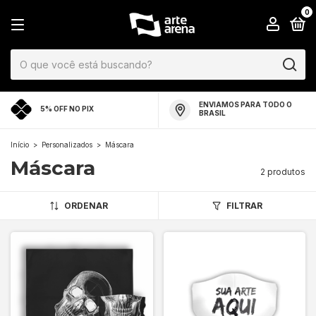
0
ENVIAMOS PARA TODO O
5% OFF NO PIX
BRASIL
Início
>
Personalizados
>
Máscara
Máscara
2 produtos
ORDENAR
FILTRAR