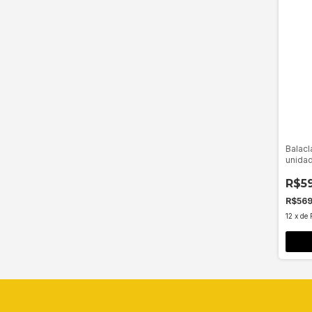
Balacl
unida
R$5
R$56
12
x
de