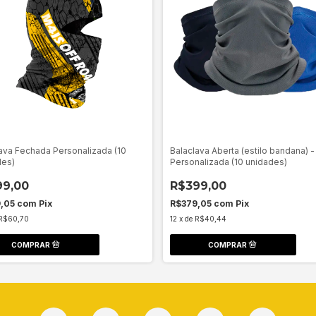
ava Fechada Personalizada (10
Balaclava Aberta (estilo bandana) -
des)
Personalizada (10 unidades)
99,00
R$399,00
9,05
com
Pix
R$379,05
com
Pix
R$60,70
12
x
de
R$40,44