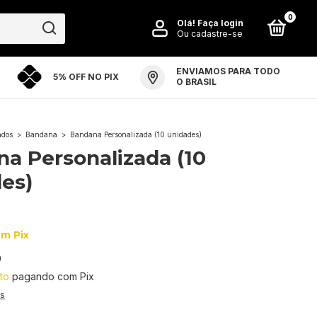
0
Olá!
Faça login
Ou cadastre-se
ENVIAMOS PARA TODO
5% OFF NO PIX
PO ARTE ARENA
PERGUNTAS FREQUENTES
O BRASIL
ados
>
Bandana
>
Bandana Personalizada (10 unidades)
a Personalizada (10
es)
0
om
Pix
9
to
pagando com Pix
es