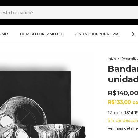
ORMES
FAÇA SEU ORÇAMENTO
VENDAS CORPORATIVAS
GRU
Início
>
Personaliz
Bandan
unidad
R$140,0
R$133,00
c
12
x
de
R$14,1
5% de descon
Ver mais detalh