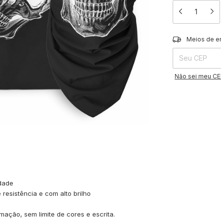
Entregas para o 
Meios de e
Não sei meu C
idade
 resistência e com alto brilho
mação, sem limite de cores e escrita.