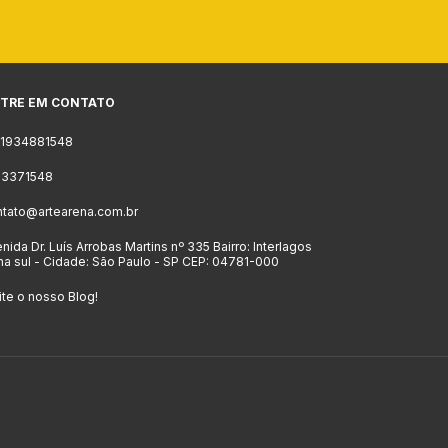
TRE EM CONTATO
11934881548
 23371548
ntato@artearena.com.br
nida Dr. Luís Arrobas Martins nº 335 Bairro: Interlagos
a sul - Cidade: São Paulo - SP CEP: 04781-000
ite o nosso Blog!