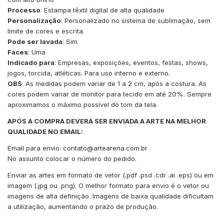
Processo
: Estampa têxtil digital de alta qualidade
Personalização
: Personalizado no sistema de sublimação, sem
limite de cores e escrita.
Pode ser lavada
: Sim
Faces
: Uma
Indicado para
: Empresas, exposições, eventos, festas, shows,
jogos, torcida, atléticas. Para uso interno e externo.
OBS
: As medidas podem variar de 1 a 2 cm, após a costura. As
cores podem variar de monitor para tecido em até 20%. Sempre
aproximamos o máximo possível do tom da tela.
APÓS A COMPRA DEVERÁ SER ENVIADA A ARTE NA MELHOR
QUALIDADE NO EMAIL:
Email para envio:
contato@artearena.com.br
No assunto colocar o número do pedido.
Enviar as artes em formato de vetor (.pdf .psd .cdr .ai .eps) ou em
imagem (.jpg ou .png). O melhor formato para envio é o vetor ou
imagens de alta definição. Imagens de baixa qualidade dificultam
a utilização, aumentando o prazo de produção.