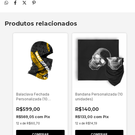
Produtos relacionados
Balaclava Fechada
Bandana Personalizada (10
Personalizada (10
unidades)
unidades)
R$599,00
R$140,00
R$569,05
com
Pix
R$133,00
com
Pix
12
x
de
R$60,70
12
x
de
R$14,19