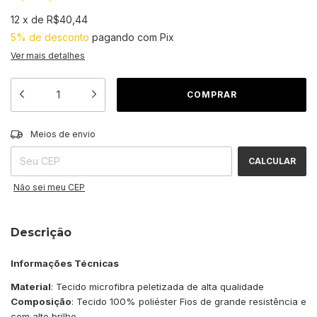
12
x
de
R$40,44
5% de desconto
pagando com Pix
Ver mais detalhes
ALTERAR CEP
Entregas para o CEP:
Meios de envio
CALCULAR
Não sei meu CEP
Descrição
Informações Técnicas
Material
: Tecido microfibra peletizada de alta qualidade
Composição
: Tecido 100% poliéster Fios de grande resistência e
com alto brilho