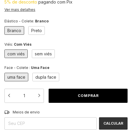
5% de desconto
pagando com Pix
Ver mais detalhes
Elástico - Colete:
Branco
Branco
Preto
Viés:
Com Viés
com viés
sem viés
Face - Colete :
Uma Face
uma face
dupla face
ALTERAR CEP
Entregas para o CEP:
Meios de envio
CALCULAR