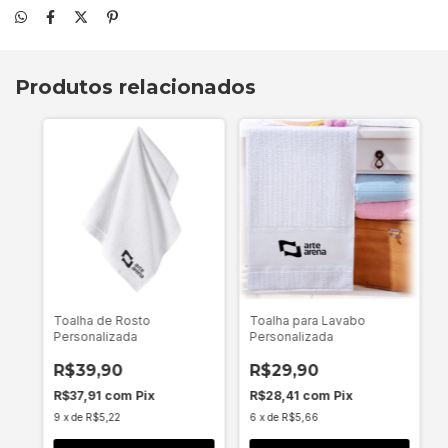
Produtos relacionados
Toalha de Rosto
Toalha para Lavabo
Personalizada
Personalizada
R$39,90
R$29,90
R$37,91
com
Pix
R$28,41
com
Pix
9
x
de
R$5,22
6
x
de
R$5,66