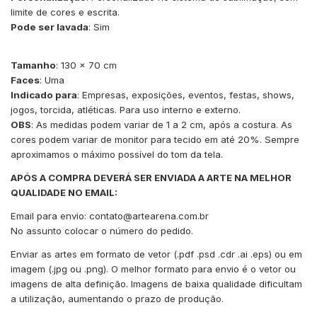
limite de cores e escrita.
Pode ser lavada
: Sim
Tamanho
: 130 x 70 cm
Faces
: Uma
Indicado para
: Empresas, exposições, eventos, festas, shows,
jogos, torcida, atléticas. Para uso interno e externo.
OBS
: As medidas podem variar de 1 a 2 cm, após a costura. As
cores podem variar de monitor para tecido em até 20%. Sempre
aproximamos o máximo possível do tom da tela.
APÓS A COMPRA DEVERÁ SER ENVIADA A ARTE NA MELHOR
QUALIDADE NO EMAIL:
Email para envio:
contato@artearena.com.br
No assunto colocar o número do pedido.
Enviar as artes em formato de vetor (.pdf .psd .cdr .ai .eps) ou em
imagem (.jpg ou .png). O melhor formato para envio é o vetor ou
imagens de alta definição. Imagens de baixa qualidade dificultam
a utilização, aumentando o prazo de produção.