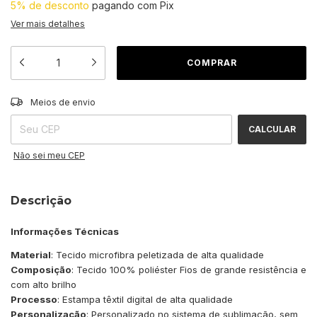
5% de desconto
pagando com Pix
Ver mais detalhes
ALTERAR CEP
Entregas para o CEP:
Meios de envio
CALCULAR
Não sei meu CEP
Descrição
Informações Técnicas
Material
: Tecido microfibra peletizada de alta qualidade
Composição
: Tecido 100% poliéster Fios de grande resistência e
com alto brilho
Processo
: Estampa têxtil digital de alta qualidade
Personalização
: Personalizado no sistema de sublimação, sem