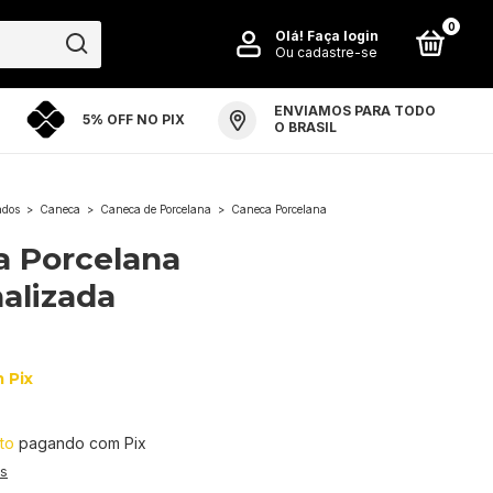
0
Olá!
Faça login
Ou cadastre-se
ENVIAMOS PARA TODO
5% OFF NO PIX
PO ARTE ARENA
PERGUNTAS FREQUENTES
O BRASIL
ados
>
Caneca
>
Caneca de Porcelana
>
Caneca Porcelana
a Porcelana
alizada
m
Pix
to
pagando com Pix
es