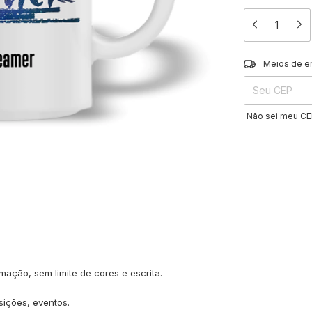
Entregas para o 
Meios de e
Não sei meu C
mação, sem limite de cores e escrita.
sições, eventos.