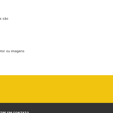
s são
vetor ou imagens
TRE EM CONTATO