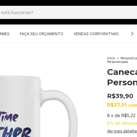
ORMES
FAÇA SEU ORÇAMENTO
VENDAS CORPORATIVAS
GRU
Início
>
Personaliz
Personalizada
Canec
Person
R$39,90
R$37,91
co
9
x
de
R$5,22
5% de descon
Ver mais detalh