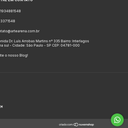
11934881548
 23371548
ntato@artearena.com.br
nida Dr. Luís Arrobas Martins nº 335 Bairro: Interlagos
a sul - Cidade: São Paulo - SP CEP: 04781-000
ite o nosso Blog!